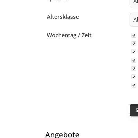
Altersklasse
Wo
Wochentag / Zeit
Quicklinks
Sportangebote finden
Unser Sportangebot
Sportsuche
Ausfälle und Vertretungen
Deutsches Sportabzeichen
Angebote