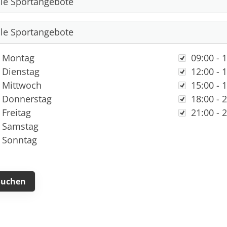
chentag
Zeit
Montag
09:00 - 
Dienstag
12:00 - 
Mittwoch
15:00 - 
Donnerstag
18:00 - 
Mitglieder-Service
Ge
Freitag
21:00 - 
Alles zur Mitgliedschaft
TS
Samstag
Downloads
Am
Sonntag
Termine
84
Fragen & Antworten