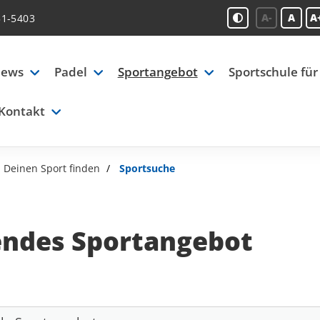
A-
A
A
51-5403
ews
Padel
Sportangebot
Sportschule für
Kontakt
Deinen Sport finden
Sportsuche
endes Sportangebot