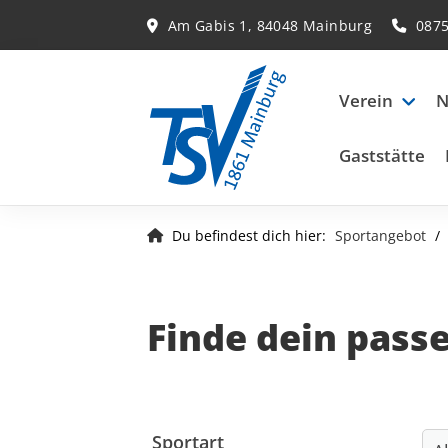
Am Gabis 1, 84048 Mainburg
087
Verein
N
Gaststätte
Du befindest dich hier:
Sportangebot
Finde dein pass
Sportart