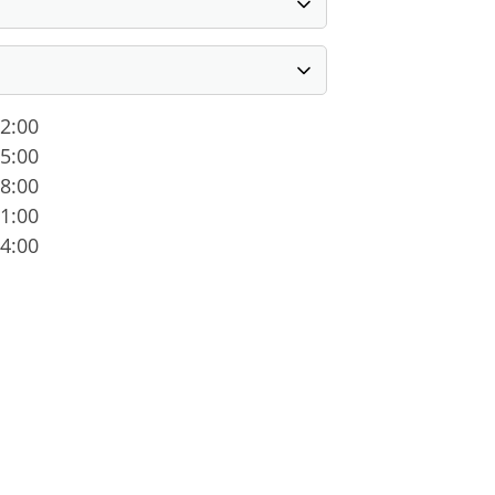
12:00
15:00
18:00
21:00
schäftsstelle
24:00
V 1861 Mainburg e.V.
 Gabis 1
048 Mainburg
08751-5403
info@tsv-mainburg.de