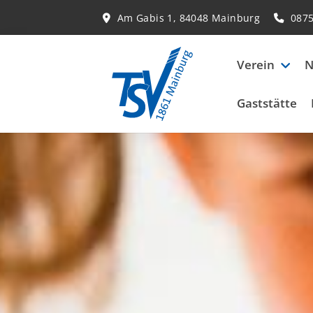
Am Gabis 1, 84048 Mainburg
087
Verein
N
Gaststätte