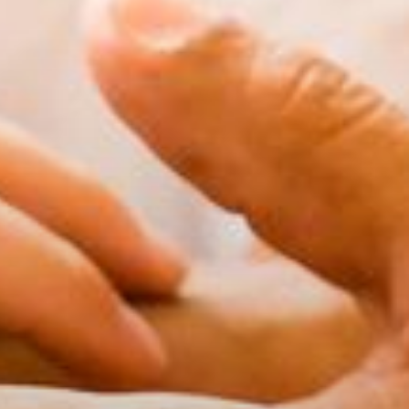
schäftsstelle
V 1861 Mainburg e.V.
 Gabis 1
048 Mainburg
08751-5403
info@tsv-mainburg.de