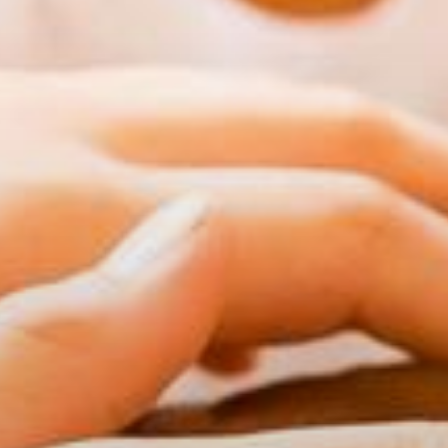
Mitglieder-Service
Ge
Alles zur Mitgliedschaft
TS
Downloads
Am
Termine
84
Fragen & Antworten