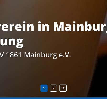
egung – Sport
er