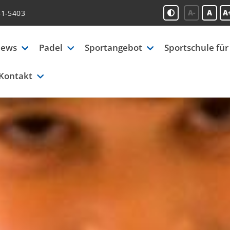
A-
A
A
51-5403
ews
Padel
Sportangebot
Sportschule für
Kontakt