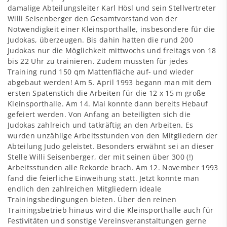
damalige Abteilungsleiter Karl Hösl und sein Stellvertreter
Willi Seisenberger den Gesamtvorstand von der
Notwendigkeit einer Kleinsporthalle, insbesondere für die
Judokas, überzeugen. Bis dahin hatten die rund 200
Judokas nur die Möglichkeit mittwochs und freitags von 18
bis 22 Uhr zu trainieren. Zudem mussten für jedes
Training rund 150 qm Mattenfläche auf- und wieder
abgebaut werden! Am 5. April 1993 begann man mit dem
ersten Spatenstich die Arbeiten für die 12 x 15 m große
Kleinsporthalle. Am 14. Mai konnte dann bereits Hebauf
gefeiert werden. Von Anfang an beteiligten sich die
Judokas zahlreich und tatkräftig an den Arbeiten. Es
wurden unzählige Arbeitsstunden von den Mitgliedern der
Abteilung Judo geleistet. Besonders erwähnt sei an dieser
Stelle Willi Seisenberger, der mit seinen über 300 (!)
Arbeitsstunden alle Rekorde brach. Am 12. November 1993
fand die feierliche Einweihung statt. Jetzt konnte man
endlich den zahlreichen Mitgliedern ideale
Trainingsbedingungen bieten. Über den reinen
Trainingsbetrieb hinaus wird die Kleinsporthalle auch für
Festivitäten und sonstige Vereinsveranstaltungen gerne