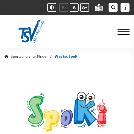
A-
A
A+
Sportschule für Kinder
Was ist SpoKi