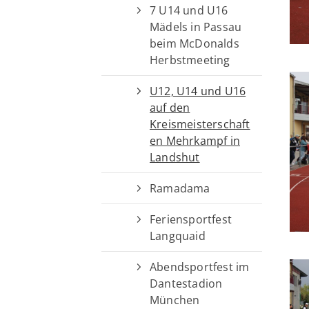
7 U14 und U16
Mädels in Passau
beim McDonalds
Herbstmeeting
U12, U14 und U16
auf den
Kreismeisterschaft
en Mehrkampf in
Landshut
Ramadama
Feriensportfest
Langquaid
Abendsportfest im
Dantestadion
München