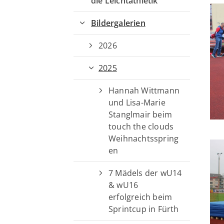
die Leichtathletik
Sportangebote finden
Bildergalerien
Unser Sportangebot
2026
Sportsuche
Ausfälle und Vertretungen
2025
Deutsches Sportabzeichen
Hannah Wittmann
und Lisa-Marie
Stanglmair beim
touch the clouds
Weihnachtsspring
en
7 Mädels der wU14
& wU16
erfolgreich beim
Sprintcup in Fürth