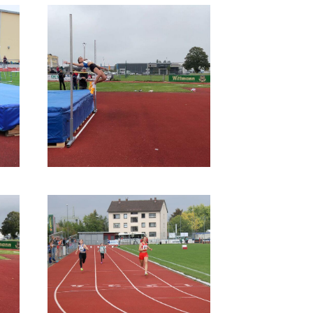
schäftsstelle
V 1861 Mainburg e.V.
 Gabis 1
048 Mainburg
08751-5403
info@tsv-mainburg.de