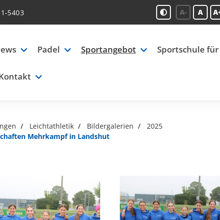
A-
A
A
51-5403
ews
Padel
Sportangebot
Sportschule für
Kontakt
ungen
Leichtathletik
Bildergalerien
2025
schaften Mehrkampf in Landshut