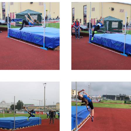
Mitglieder-Service
Ge
Alles zur Mitgliedschaft
TS
Downloads
Am
Termine
84
Fragen & Antworten