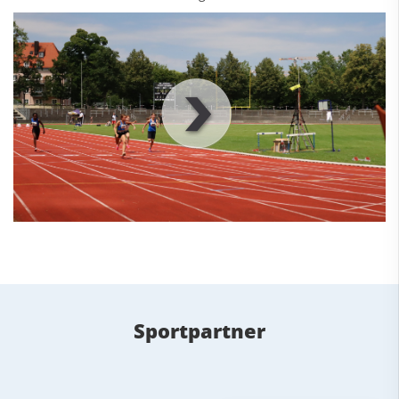
00
:
00
:
00
|
00
:
00
:
00
Sportpartner