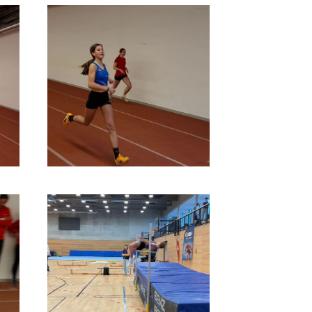
schäftsstelle
V 1861 Mainburg e.V.
 Gabis 1
048 Mainburg
08751-5403
info@tsv-mainburg.de