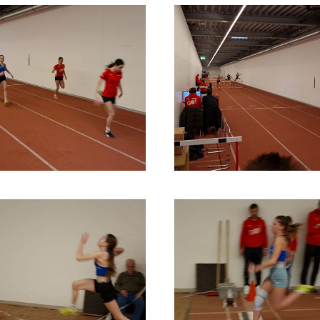
Mitglieder-Service
Ge
Alles zur Mitgliedschaft
TS
Downloads
Am
Termine
84
Fragen & Antworten