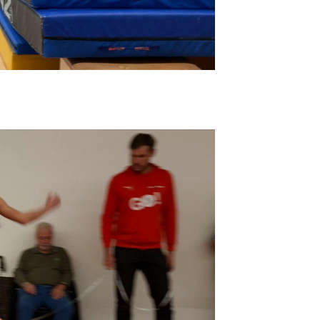
00
:
00
:
00
|
00
:
00
:
00