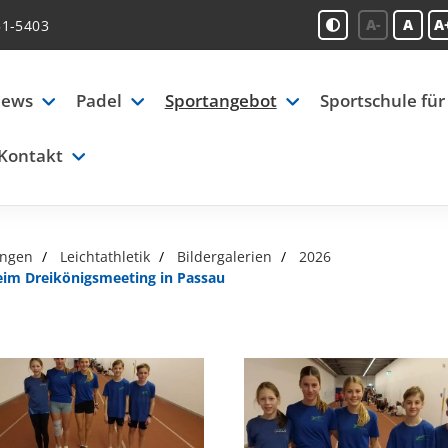
A-
A
A
51-5403
ews
Padel
Sportangebot
Sportschule für
Kontakt
ungen
Leichtathletik
Bildergalerien
2026
eim Dreikönigsmeeting in Passau