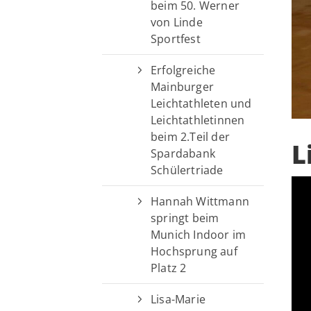
beim 50. Werner
von Linde
Sportfest
Erfolgreiche
Mainburger
Leichtathleten und
Leichtathletinnen
beim 2.Teil der
L
Spardabank
Schülertriade
Hannah Wittmann
springt beim
Munich Indoor im
Hochsprung auf
Platz 2
Lisa-Marie