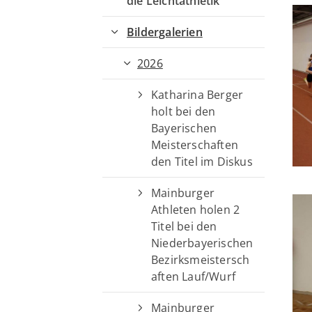
die Leichtathletik
Sportangebote finden
Bildergalerien
Unser Sportangebot
2026
Sportsuche
Ausfälle und Vertretungen
Katharina Berger
Deutsches Sportabzeichen
holt bei den
Bayerischen
Meisterschaften
den Titel im Diskus
Mainburger
Athleten holen 2
Titel bei den
Niederbayerischen
Bezirksmeistersch
aften Lauf/Wurf
Mainburger