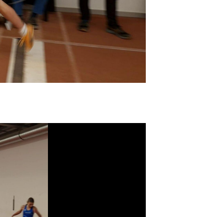
00
:
00
:
00
|
00
:
00
:
00