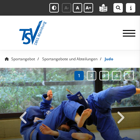
A-
A
A+
Sportangebot
Sportangebote und Abteilungen
Judo