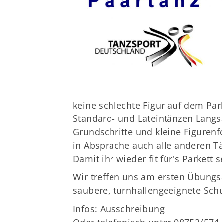
Sportangebote finden
Unser Sportangebot
Sportsuche
Ausfälle und Vertretungen
Deutsches Sportabzeichen
keine schlechte Figur auf dem Par
Standard- und Lateintänzen Langs
Grundschritte und kleine Figurenf
in Absprache auch alle anderen T
Damit ihr wieder fit für's Parkett s
Wir treffen uns am ersten Übungs
saubere, turnhallengeeignete Sch
Infos:
Ausschreibung
Oder telefonisch unter 08753/574