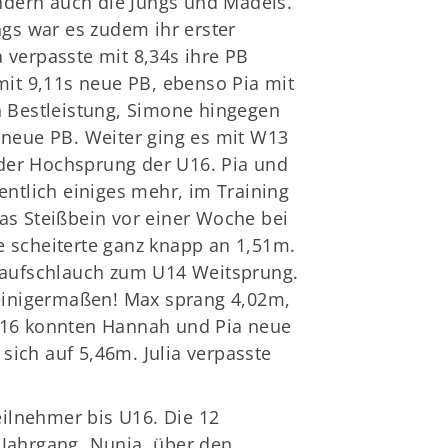
ndern auch die Jungs und Mädels.
gs war es zudem ihr erster
 verpasste mit 8,34s ihre PB
it 9,11s neue PB, ebenso Pia mit
en Bestleistung, Simone hingegen
s neue PB. Weiter ging es mit W13
e der Hochsprung der U16. Pia und
entlich einiges mehr, im Training
das Steißbein vor einer Woche bei
e scheiterte ganz knapp an 1,51m.
n Laufschlauch zum U14 Weitsprung.
n einigermaßen! Max sprang 4,02m,
U16 konnten Hannah und Pia neue
sich auf 5,46m. Julia verpasste
Teilnehmer bis U16. Die 12
 Jahrgang. Nunja, über den