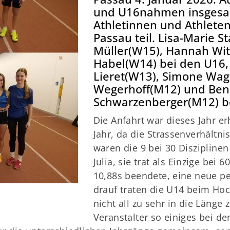
und U16nahmen insgesam
Athletinnen und Athleten
Passau teil. Lisa-Marie S
Müller(W15), Hannah Wit
Habel(W14) bei den U16, 
Lieret(W13), Simone Wa
Wegerhoff(M12) und Ben
Schwarzenberger(M12) b
Die Anfahrt war dieses Jahr er
Jahr, da die Strassenverhältn
waren die 9 bei 30 Disziplin
Julia, sie trat als Einzige bei
10,88s beendete, eine neue pe
drauf traten die U14 beim H
nicht all zu sehr in die Länge 
Veranstalter so einiges bei 