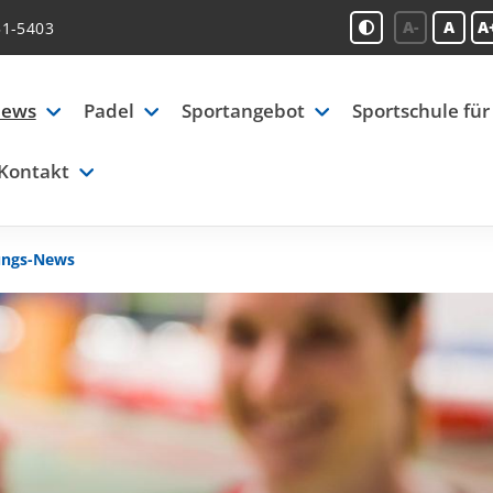
A-
A
A
51-5403
ews
Padel
Sportangebot
Sportschule für
Kontakt
ungs-News