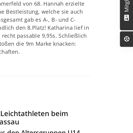
merfeld von 68. Hannah erzielte
he Bestleistung, welche sie auch
insgesamt gab es A-, B- und C-
dlich den 8.Platz! Katharina lief in
echt passable 9,95s. Schließlich
toßen die 9m Marke knacken:
chaften.
Leichtathleten beim
Passau
Aus den Altersgruppen U14