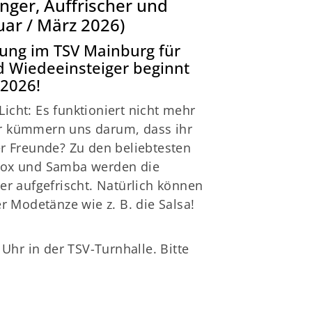
ger, Auffrischer und
schäftsstelle
uar / März 2026)
V 1861 Mainburg e.V.
ung im TSV Mainburg für
d Wiedeeinsteiger beginnt
 Gabis 1
 2026!
048 Mainburg
Licht: Es funktioniert nicht mehr
08751-5403
Wir kümmern uns darum, dass ihr
info@tsv-mainburg.de
er Freunde? Zu den beliebtesten
-Fox und Samba werden die
er aufgefrischt. Natürlich können
 Modetänze wie z. B. die Salsa!
hr in der TSV-Turnhalle. Bitte