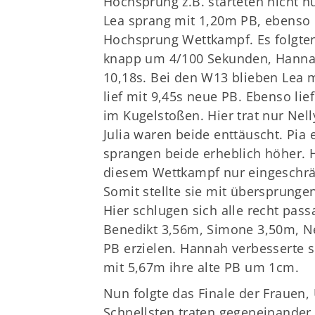
Hochsprung z.B. starteten nicht 
Lea sprang mit 1,20m PB, ebenso 
Hochsprung Wettkampf. Es folgten 
knapp um 4/100 Sekunden, Hannah 
10,18s. Bei den W13 blieben Lea m
lief mit 9,45s neue PB. Ebenso li
im Kugelstoßen. Hier trat nur Nell
Julia waren beide enttäuscht. Pia 
sprangen beide erheblich höher. H
diesem Wettkampf nur eingeschränk
Somit stellte sie mit übersprunge
Hier schlugen sich alle recht pas
Benedikt 3,56m, Simone 3,50m, N
PB erzielen. Hannah verbesserte s
mit 5,67m ihre alte PB um 1cm.
Nun folgte das Finale der Frauen, 
Schnellsten traten gegeneinander 