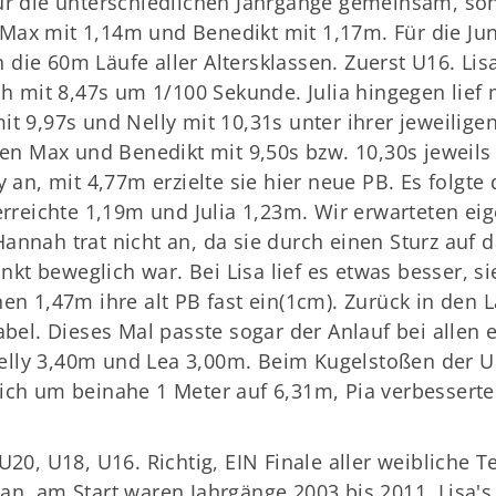
nur die unterschiedlichen Jahrgänge gemeinsam, so
Max mit 1,14m und Benedikt mit 1,17m. Für die Jun
die 60m Läufe aller Altersklassen. Zuerst U16. Lisa
mit 8,47s um 1/100 Sekunde. Julia hingegen lief m
it 9,97s und Nelly mit 10,31s unter ihrer jeweilig
efen Max und Benedikt mit 9,50s bzw. 10,30s jeweil
y an, mit 4,77m erzielte sie hier neue PB. Es folgt
erreichte 1,19m und Julia 1,23m. Wir erwarteten eig
annah trat nicht an, da sie durch einen Sturz auf 
t beweglich war. Bei Lisa lief es etwas besser, si
nen 1,47m ihre alt PB fast ein(1cm). Zurück in de
sabel. Dieses Mal passte sogar der Anlauf bei alle
elly 3,40m und Lea 3,00m. Beim Kugelstoßen der 
ich um beinahe 1 Meter auf 6,31m, Pia verbesserte 
U20, U18, U16. Richtig, EIN Finale aller weibliche 
an, am Start waren Jahrgänge 2003 bis 2011, Lisa's