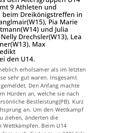
t 9 Athleten und
 beim Dreikönigstreffen in
tanglmair(W15), Pia Marie
tmann(W14) und Julia
Nelly Drechsler(W13), Lea
gner(W13), Max
edikt
ei den U14.
heblich erholsamer als im letzten
isse sehr gut waren. Insgesamt
en gemeldet. Den Anfang machte
 60m Hürden an, welche sie nach
rsönliche Bestleistung(PB). Kurz
ochsprung an. Um den Wettkampf
zu ziehen, änderten die
den Wettkämpfen. Beim U14