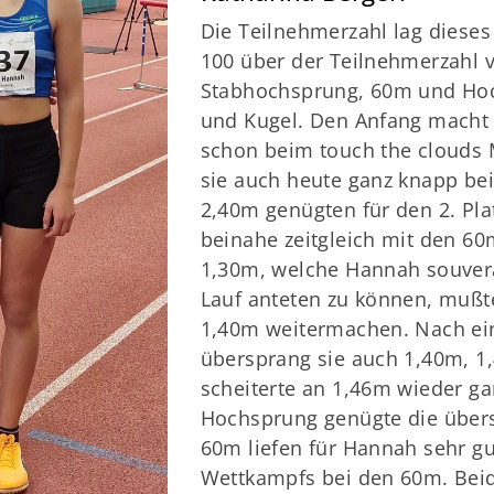
Die Teilnehmerzahl lag diese
100 über der Teilnehmerzahl v
Stabhochsprung, 60m und Hoc
und Kugel. Den Anfang macht
schon beim touch the clouds 
sie auch heute ganz knapp be
2,40m genügten für den 2. Pla
beinahe zeitgleich mit den 60
1,30m, welche Hannah souve
Lauf anteten zu können, mußt
1,40m weitermachen. Nach ein
übersprang sie auch 1,40m, 1
scheiterte an 1,46m wieder g
Hochsprung genügte die übers
60m liefen für Hannah sehr gut
Wettkampfs bei den 60m. Beide