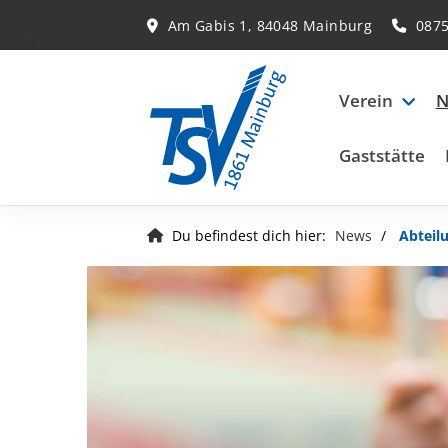
Am Gabis 1, 84048 Mainburg
087
Verein
N
Gaststätte
Du befindest dich hier:
News
Abteil