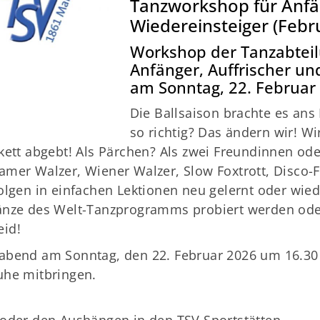
Tanzworkshop für Anfän
Mitglieder-Service
Ge
Wiedereinsteiger (Febr
Alles zur Mitgliedschaft
TS
Workshop der Tanzabteil
Anfänger, Auffrischer un
Downloads
Am
am Sonntag, 22. Februar
Termine
84
Fragen & Antworten
Die Ballsaison brachte es ans 
so richtig? Das ändern wir! 
kett abgebt! Als Pärchen? Als zwei Freundinnen od
amer Walzer, Wiener Walzer, Slow Foxtrott, Disco
olgen in einfachen Lektionen neu gelernt oder wied
änze des Welt-Tanzprogramms probiert werden oder
eid!
abend am Sonntag, den 22. Februar 2026 um 16.30 U
uhe mitbringen.
 oder den Aushängen in den TSV Sportstätten.